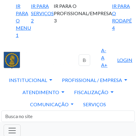
IR
IR PARA
IR PARA O
IR PARA
PARA
SERVIÇOS
PROFISSIONAL/EMPRESA
O
O
2
3
RODAPÉ
MENU
4
1
A-
A
LOGIN
A+
INSTITUCIONAL
PROFISSIONAL / EMPRESA
ATENDIMENTO
FISCALIZAÇÃO
COMUNICAÇÃO
SERVIÇOS