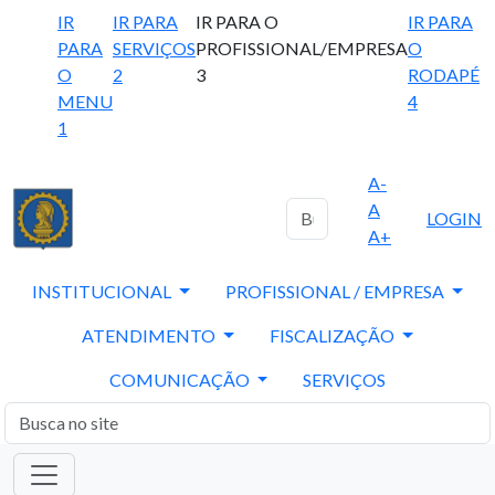
IR
IR PARA
IR PARA O
IR PARA
PARA
SERVIÇOS
PROFISSIONAL/EMPRESA
O
O
2
3
RODAPÉ
MENU
4
1
A-
A
LOGIN
A+
INSTITUCIONAL
PROFISSIONAL / EMPRESA
ATENDIMENTO
FISCALIZAÇÃO
COMUNICAÇÃO
SERVIÇOS