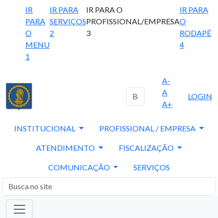
IR
IR PARA
IR PARA O
IR PARA
PARA
SERVIÇOS
PROFISSIONAL/EMPRESA
O
O
2
3
RODAPÉ
MENU
4
1
A-
A
LOGIN
A+
INSTITUCIONAL
PROFISSIONAL / EMPRESA
ATENDIMENTO
FISCALIZAÇÃO
COMUNICAÇÃO
SERVIÇOS