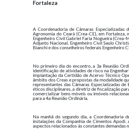
Fortaleza
A Coordenadoria de Câmaras Especializadas d
Agronomia do Ceará (Crea-CE), em Fortaleza, no
Engenheiro Civil Gabriel Faria Nogueira (Crea-
Adjunto Nacional, Engenheiro Civil Saulo Christ
Bianchi e dos conselheiros federais Engenheiro C
No primeiro dia do encontro, a 3a Reunião Ordi
identificação de atividades de risco na Engenh
implantação da Certidão de Acervo Técnico Ope
âmbito dos Creas e propostas da modalidade que
representantes das Câmaras Especializadas de 
éticos disciplinares, a diretriz de fiscalização p
comercializar bens móveis ou imóveis relaciona
para a 4a Reunião Ordinária.
Na manhã do segundo dia, a Coordenadoria de 
instalações da Companhia de Cimentos Apodi. À
aspectos relacionados às constantes demandas n