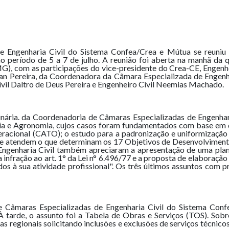
e Engenharia Civil do Sistema Confea/Crea e Mútua se reuniu 
 período de 5 a 7 de julho. A reunião foi aberta na manhã da 
MG), com as participações do vice-presidente do Crea-CE, Engenh
ian Pereira, da Coordenadora da Câmara Especializada de Engenha
ivil Daltro de Deus Pereira e Engenheiro Civil Neemias Machado.
nária. da Coordenadoria de Câmaras Especializadas de Engenhar
aria e Agronomia, cujos casos foram fundamentados com base em 
racional (CATO); o estudo para a padronização e uniformizaçã
 atendem o que determinam os 17 Objetivos de Desenvolvimento 
Engenharia Civil também apreciaram a apresentação de uma plan
ara infração ao art. 1° da Lei n° 6.496/77 e a proposta de elaboraç
dos à sua atividade profissional". Os três últimos assuntos com 
Câmaras Especializadas de Engenharia Civil do Sistema Confe
 tarde, o assunto foi a Tabela de Obras e Serviços (TOS). Sobr
as regionais solicitando inclusões e exclusões de serviços técni