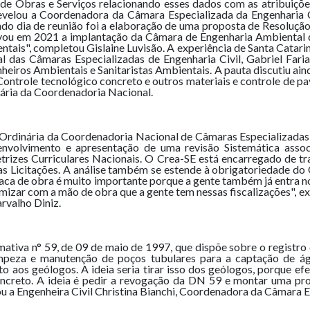
de Obras e Serviços relacionando esses dados com as atribuiçõe
revelou a Coordenadora da Câmara Especializada da Engenharia Ci
ndo dia de reunião foi a elaboração de uma proposta de Resolução
ovou em 2021 a implantação da Câmara de Engenharia Ambiental 
tais", completou Gislaine Luvisão. A experiência de Santa Catarin
 das Câmaras Especializadas de Engenharia Civil, Gabriel Fari
heiros Ambientais e Sanitaristas Ambientais. A pauta discutiu aind
Controle tecnológico concreto e outros materiais e controle de p
nária da Coordenadoria Nacional.
o Ordinária da Coordenadoria Nacional de Câmaras Especializadas 
senvolvimento e apresentação de uma revisão Sistemática asso
trizes Curriculares Nacionais. O Crea-SE está encarregado de tra
das Licitações. A análise também se estende à obrigatoriedade d
aca de obra é muito importante porque a gente também já entra no
mizar com a mão de obra que a gente tem nessas fiscalizações", 
rvalho Diniz.
tiva n° 59, de 09 de maio de 1997, que dispõe sobre o registro 
 limpeza e manutenção de poços tubulares para a captação de 
to aos geólogos. A ideia seria tirar isso dos geólogos, porque e
oncreto. A ideia é pedir a revogação da DN 59 e montar uma pr
ou a Engenheira Civil Christina Bianchi, Coordenadora da Câmara E