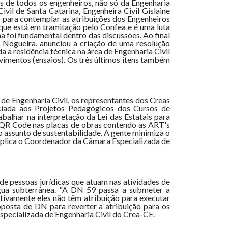
s de todos os engenheiros, não só da Engenharia
vil de Santa Catarina, Engenheira Civil Gislaine
 para contemplar as atribuições dos Engenheiros
que está em tramitação pelo Confea e é uma luta
a foi fundamental dentro das discussões. Ao final
a Nogueira, anunciou a criação de uma resolução
a a residência técnica na área de Engenharia Civil
avimentos (ensaios). Os três últimos itens também
de Engenharia Civil, os representantes dos Creas
ciada aos Projetos Pedagógicos dos Cursos de
balhar na interpretação da Lei das Estatais para
o QR Code nas placas de obras contendo as ART's
 assunto de sustentabilidade. A gente minimiza o
explica o Coordenador da Câmara Especializada de
de pessoas jurídicas que atuam nas atividades de
água subterrânea. "A DN 59 passa a submeter a
fetivamente eles não têm atribuição para executar
oposta de DN para reverter a atribuição para os
specializada de Engenharia Civil do Crea-CE.