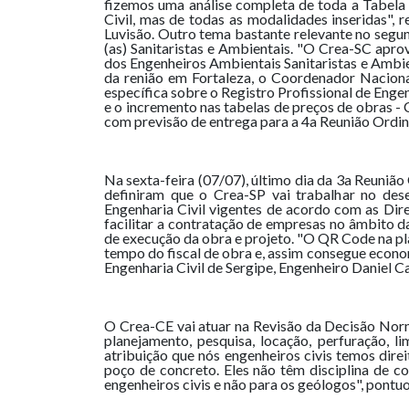
fizemos uma análise completa de toda a Tabela 
Civil, mas de todas as modalidades inseridas", 
Luvisão. Outro tema bastante relevante no segu
(as) Sanitaristas e Ambientais. "O Crea-SC apr
dos Engenheiros Ambientais Sanitaristas e Ambien
da renião em Fortaleza, o Coordenador Nacional
específica sobre o Registro Profissional de Engen
e o incremento nas tabelas de preços de obras - 
com previsão de entrega para a 4a Reunião Ordi
Na sexta-feira (07/07), último dia da 3a Reuniã
definiram que o Crea-SP vai trabalhar no de
Engenharia Civil vigentes de acordo com as Dire
facilitar a contratação de empresas no âmbito 
de execução da obra e projeto. "O QR Code na pl
tempo do fiscal de obra e, assim consegue econo
Engenharia Civil de Sergipe, Engenheiro Daniel Ca
O Crea-CE vai atuar na Revisão da Decisão Norma
planejamento, pesquisa, locação, perfuração,
atribuição que nós engenheiros civis temos direi
poço de concreto. Eles não têm disciplina de c
engenheiros civis e não para os geólogos", pontu