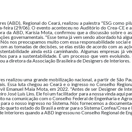
res (ABD), Regional do Ceará, realizou a palestra "ESG como pil
inta-feira (29/06). O evento aconteceu no Auditório do Crea-CE e 
tora da ABD, Karísia Mota, confirmou que a discussão sobre o
as ações governamentais. "Esse tema já vem sendo abordado há alg
. Nós nos preocupamos muito com essa responsabilidade social e
 as tomadas de decisões, se elas estão de acordo com as ações
stentabilidade ainda está caminhando. Algumas empresas já vêm
s para a sustentabilidade. É um processo que vem evoluindo. O
tou a diretora da Associação Brasileira de Designers de Interiores.
res realizou uma grande mobilização nacional, a partir de São P
nais. Essa luta chegou ao Ceará e o ingresso no Conselho Regio
vil Emanuel Maia Mota, em 2022. "Antes de ser Designer de Inte
o José Luís Lins. Ele foi um facilitador para a nossa vinda aqui 
ito na comunicação com o Conselho Federal de Engenharia e Agro
u para o nosso ingresso no Sistema. Nós fornecemos a documenta
do quarto estado do Brasil a entrar para o Sistema Confea/Crea e 
de Interiores quando a ABD ingressou no Conselho Regional de En