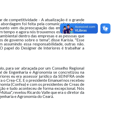
ar de competitividade - A atualização é o grande
a abordagem foi feita pela comunicadora social e
 assunto vem da preocupação das empresas com a
um tempo e agora nós trouxemos essa palestrante
 ambiental dentro das empresas e as pessoas que
 de governo sobre o tema", disse Karísia. "Esse
 assumindo essa responsabilidade, outras não.
 papel do Designer de Interiores é trabalhar a
aulo, para ser abraçada por um Conselho Regional
nal de Engenharia e Agronomia se concretizou na
riores eu era assessor jurídico da SEINFRA onde
para o Crea-CE. E o presidente Emanuel nos recebeu
nomia (Confea) e com os presidentes de Creas de
ção e tudo aconteceu de forma excepcional. Nós
Mútua", revelou Ricardo Valle que era o diretor da
genharia e Agronomia do Ceará.