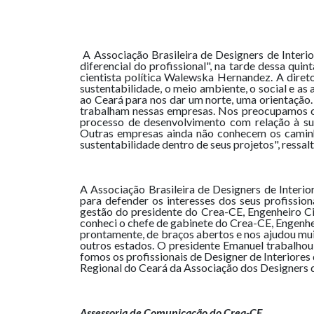
A Associação Brasileira de Designers de Interio
diferencial do profissional", na tarde dessa qu
cientista política Walewska Hernandez. A dire
sustentabilidade, o meio ambiente, o social e 
ao Ceará para nos dar um norte, uma orientação
trabalham nessas empresas. Nos preocupamos com
processo de desenvolvimento com relação à su
Outras empresas ainda não conhecem os caminho
sustentabilidade dentro de seus projetos", ressal
A Associação Brasileira de Designers de Interio
para defender os interesses dos seus profissio
gestão do presidente do Crea-CE, Engenheiro Ci
conheci o chefe de gabinete do Crea-CE, Engenheir
prontamente, de braços abertos e nos ajudou mu
outros estados. O presidente Emanuel trabalho
fomos os profissionais de Designer de Interiores 
Regional do Ceará da Associação dos Designers 
Assessoria de Comunicação do Crea-CE