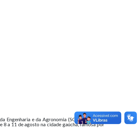
l da Engenharia e da Agronomia (SOEA). O maior
 8 a 11 de agosto na cidade gaúcha, famosa por