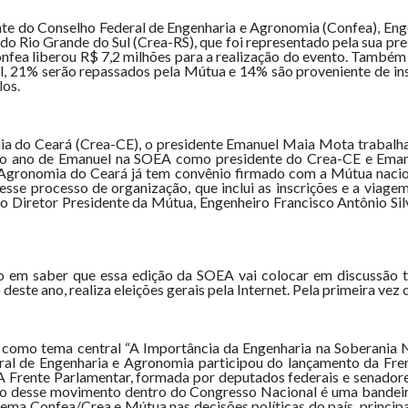
ente do Conselho Federal de Engenharia e Agronomia (Confea), Enge
o Rio Grande do Sul (Crea-RS), que foi representado pela sua pr
nfea liberou R$ 7,2 milhões para a realização do evento. Também
l, 21% serão repassados pela Mútua e 14% são proveniente de insc
los.
a do Ceará (Crea-CE), o presidente Emanuel Maia Mota trabalha 
ltimo ano de Emanuel na SOEA como presidente do Crea-CE e Eman
Agronomia do Ceará já tem convênio firmado com a Mútua nacion
sse processo de organização, que inclui as inscrições e a viagem
Diretor Presidente da Mútua, Engenheiro Francisco Antônio Silv
 em saber que essa edição da SOEA vai colocar em discussão t
e ano, realiza eleições gerais pela Internet. Pela primeira vez o
omo tema central “A Importância da Engenharia na Soberania Na
al de Engenharia e Agronomia participou do lançamento da Fre
 Frente Parlamentar, formada por deputados federais e senador
ção desse movimento dentro do Congresso Nacional é uma bandei
ema Confea/Crea e Mútua nas decisões políticas do país, principa