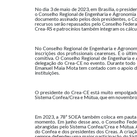
No dia 3 de maio de 2023, em Brasília, o presid
o Conselho Regional de Engenharia e Agronomia d
documento assinado pelos dois presidentes, o Co
recursos serão repassados pelo Conselho Federa
Crea-RS e patrocínios também integram os cálcu
No Conselho Regional de Engenharia e Agronomi
inscrições dos profissionais cearenses. É o ú
comitiva. O Conselho Regional de Engenharia e 
delegação do Crea-CE no evento. Durante todo e
Emanuel Maia Mota tem contado com o apoio do 
instituições.
O presidente do Crea-CE está muito empolgado
Sistema Confea/Crea e Mútua, que em novembro dest
Em 2023, a 78ª SOEA também coloca em pauta c
momento. Em junho desse ano, o Conselho Feder
abrangidas pelo Sistema Confea/Crea e Mútua. A
do Confea e dos presidentes dos Creas. A cria
sempre defendeu uma maior participação do Sist