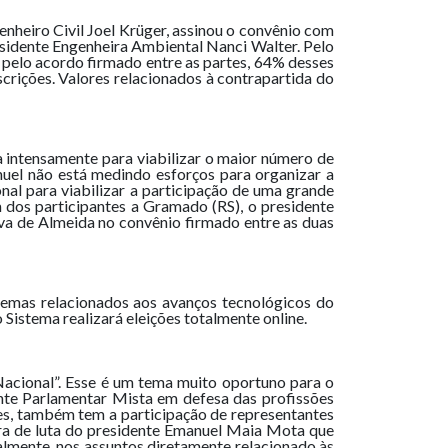
nheiro Civil Joel Krüger, assinou o convênio com
esidente Engenheira Ambiental Nanci Walter. Pelo
 pelo acordo firmado entre as partes, 64% desses
rições. Valores relacionados à contrapartida do
intensamente para viabilizar o maior número de
uel não está medindo esforços para organizar a
al para viabilizar a participação de uma grande
 dos participantes a Gramado (RS), o presidente
a de Almeida no convênio firmado entre as duas
emas relacionados aos avanços tecnológicos do
 Sistema realizará eleições totalmente online.
cional”. Esse é um tema muito oportuno para o
nte Parlamentar Mista em defesa das profissões
es, também tem a participação de representantes
ra de luta do presidente Emanuel Maia Mota que
lmente, nos assuntos diretamente relacionado às