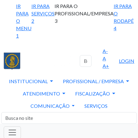
IR
IR PARA
IR PARA O
IR PARA
PARA
SERVIÇOS
PROFISSIONAL/EMPRESA
O
O
2
3
RODAPÉ
MENU
4
1
A-
A
LOGIN
A+
INSTITUCIONAL
PROFISSIONAL / EMPRESA
ATENDIMENTO
FISCALIZAÇÃO
COMUNICAÇÃO
SERVIÇOS