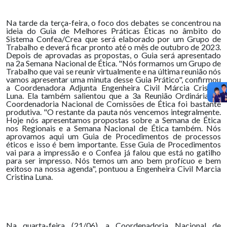
Na tarde da terça-feira, o foco dos debates se concentrou na
ideia do Guia de Melhores Práticas Éticas no âmbito do
Sistema Confea/Crea que será elaborado por um Grupo de
Trabalho e deverá ficar pronto até o mês de outubro de 2023.
Depois de aprovadas as propostas, o Guia será apresentado
na 2a Semana Nacional de Ética. "Nós formamos um Grupo de
Trabalho que vai se reunir virtualmente e na última reunião nós
vamos apresentar uma minuta desse Guia Prático", confirmou
a Coordenadora Adjunta Engenheira Civil Márcia Cristina
Luna. Ela também salientou que a 3a Reunião Ordinária da
Coordenadoria Nacional de Comissões de Ética foi bastante
produtiva. "O restante da pauta nós vencemos integralmente.
Hoje nós apresentamos propostas sobre a Semana de Ética
nos Regionais e a Semana Nacional de Ética também. Nós
aprovamos aqui um Guia de Procedimentos de processos
éticos e isso é bem importante. Esse Guia de Procedimentos
vai para a impressão e o Confea já falou que está no gatilho
para ser impresso. Nós temos um ano bem profícuo e bem
exitoso na nossa agenda", pontuou a Engenheira Civil Marcia
Cristina Luna.
Na quarta-feira (21/06), a Coordenadoria Nacional de