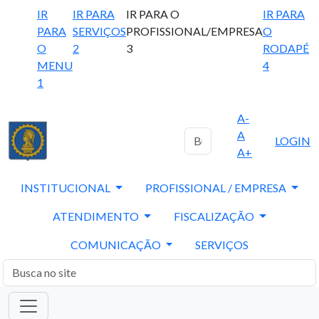
IR
IR PARA
IR PARA O
IR PARA
PARA
SERVIÇOS
PROFISSIONAL/EMPRESA
O
O
2
3
RODAPÉ
MENU
4
1
A-
A
LOGIN
A+
INSTITUCIONAL
PROFISSIONAL / EMPRESA
ATENDIMENTO
FISCALIZAÇÃO
COMUNICAÇÃO
SERVIÇOS