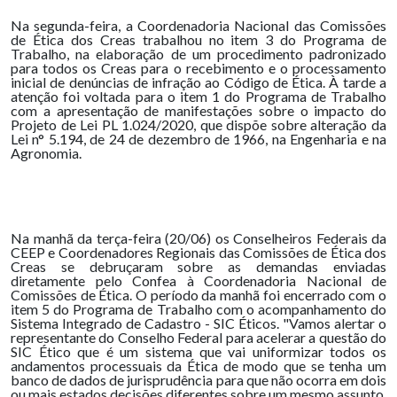
Na segunda-feira, a Coordenadoria Nacional das Comissões
de Ética dos Creas trabalhou no item 3 do Programa de
Trabalho, na elaboração de um procedimento padronizado
para todos os Creas para o recebimento e o processamento
inicial de denúncias de infração ao Código de Ética. À tarde a
atenção foi voltada para o item 1 do Programa de Trabalho
com a apresentação de manifestações sobre o impacto do
Projeto de Lei PL 1.024/2020, que dispõe sobre alteração da
Lei n° 5.194, de 24 de dezembro de 1966, na Engenharia e na
Agronomia.
Na manhã da terça-feira (20/06) os Conselheiros Federais da
CEEP e Coordenadores Regionais das Comissões de Ética dos
Creas se debruçaram sobre as demandas enviadas
diretamente pelo Confea à Coordenadoria Nacional de
Comissões de Ética. O período da manhã foi encerrado com o
item 5 do Programa de Trabalho com o acompanhamento do
Sistema Integrado de Cadastro - SIC Éticos. "Vamos alertar o
representante do Conselho Federal para acelerar a questão do
SIC Ético que é um sistema que vai uniformizar todos os
andamentos processuais da Ética de modo que se tenha um
banco de dados de jurisprudência para que não ocorra em dois
ou mais estados decisões diferentes sobre um mesmo assunto.