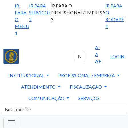
IR
IR PARA
IR PARA O
IR PARA
PARA
SERVIÇOS
PROFISSIONAL/EMPRESA
O
O
2
3
RODAPÉ
MENU
4
1
A-
A
LOGIN
A+
INSTITUCIONAL
PROFISSIONAL / EMPRESA
ATENDIMENTO
FISCALIZAÇÃO
COMUNICAÇÃO
SERVIÇOS