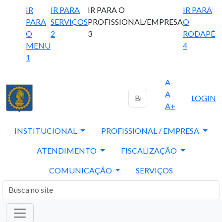
IR
IR PARA
IR PARA O
IR PARA
PARA
SERVIÇOS
PROFISSIONAL/EMPRESA
O
O
2
3
RODAPÉ
MENU
4
1
A-
A
LOGIN
A+
INSTITUCIONAL
PROFISSIONAL / EMPRESA
ATENDIMENTO
FISCALIZAÇÃO
COMUNICAÇÃO
SERVIÇOS