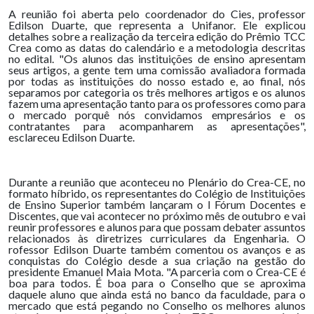
A reunião foi aberta pelo coordenador do Cies, professor
Edilson Duarte, que representa a Unifanor. Ele explicou
detalhes sobre a realização da terceira edição do Prêmio TCC
Crea como as datas do calendário e a metodologia descritas
no edital. "Os alunos das instituições de ensino apresentam
seus artigos, a gente tem uma comissão avaliadora formada
por todas as instituições do nosso estado e, ao final, nós
separamos por categoria os três melhores artigos e os alunos
fazem uma apresentação tanto para os professores como para
o mercado porquê nós convidamos empresários e os
contratantes para acompanharem as apresentações",
esclareceu Edilson Duarte.
Durante a reunião que aconteceu no Plenário do Crea-CE, no
formato híbrido, os representantes do Colégio de Instituições
de Ensino Superior também lançaram o I Fórum Docentes e
Discentes, que vai acontecer no próximo mês de outubro e vai
reunir professores e alunos para que possam debater assuntos
relacionados às diretrizes curriculares da Engenharia. O
rofessor Edilson Duarte também comentou os avanços e as
conquistas do Colégio desde a sua criação na gestão do
presidente Emanuel Maia Mota. "A parceria com o Crea-CE é
boa para todos. É boa para o Conselho que se aproxima
daquele aluno que ainda está no banco da faculdade, para o
mercado que está pegando no Conselho os melhores alunos