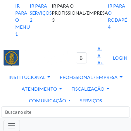
IR
IR PARA
IR PARA O
IR PARA
PARA
SERVIÇOS
PROFISSIONAL/EMPRESA
O
O
2
3
RODAPÉ
MENU
4
1
A-
A
LOGIN
A+
INSTITUCIONAL
PROFISSIONAL / EMPRESA
ATENDIMENTO
FISCALIZAÇÃO
COMUNICAÇÃO
SERVIÇOS