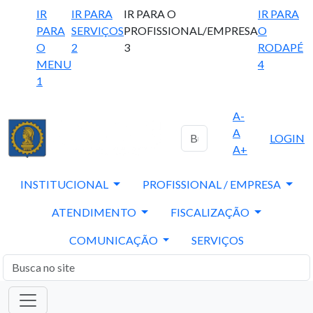
IR
IR PARA
IR PARA O
IR PARA
PARA
SERVIÇOS
PROFISSIONAL/EMPRESA
O
O
2
3
RODAPÉ
MENU
4
1
A-
A
LOGIN
A+
INSTITUCIONAL
PROFISSIONAL / EMPRESA
ATENDIMENTO
FISCALIZAÇÃO
COMUNICAÇÃO
SERVIÇOS