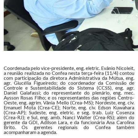
Coordenada pelo vice-presidente, eng. eletric. Evânio Nicoleit,
a reunião realizada no Confea nesta terça-feira (11/4) contou
com participação da diretora Administrativa da Mútua, eng.
agr. Giucélia Figueiredo; do coordenador da Comissão de
Controle e Sustentabilidade do Sistema (CCSS), eng. agr.
Daniel Galafassi; do representante do plenário, eng. mec.
Aysson Rosas Filho; e os representantes das regiões Centro-
Oeste, eng. agrim. Vânia Mello (Crea-MS); Nordeste, eng. civ.
Emanuel Mota (Crea-CE); Norte, eng. civ. Edson Kuwahara
(Crea-AP); Sudeste, eng. eletric. e seg. trab. Luiz Cosenza
(Crea-RJ); e Sul, eng. amb. Nanci Walter (Crea-RS); além do
gerente da GDI, Adilson Lara, e da funcionária Ana Carolina
Brito. Os gerentes regionais do Confea também
acompanharam a agenda.