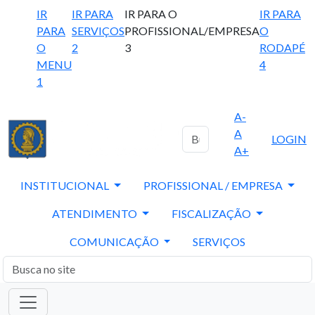
IR
IR PARA
IR PARA O
IR PARA
PARA
SERVIÇOS
PROFISSIONAL/EMPRESA
O
O
2
3
RODAPÉ
MENU
4
1
A-
A
LOGIN
A+
INSTITUCIONAL
PROFISSIONAL / EMPRESA
ATENDIMENTO
FISCALIZAÇÃO
COMUNICAÇÃO
SERVIÇOS