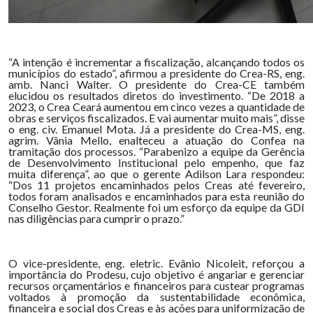
“A intenção é incrementar a fiscalização, alcançando todos os
municípios do estado”, afirmou a presidente do Crea-RS, eng.
amb. Nanci Walter. O presidente do Crea-CE também
elucidou os resultados diretos do investimento. “De 2018 a
2023, o Crea Ceará aumentou em cinco vezes a quantidade de
obras e serviços fiscalizados. E vai aumentar muito mais”, disse
o eng. civ. Emanuel Mota. Já a presidente do Crea-MS, eng.
agrim. Vânia Mello, enalteceu a atuação do Confea na
tramitação dos processos. “Parabenizo a equipe da Gerência
de Desenvolvimento Institucional pelo empenho, que faz
muita diferença”, ao que o gerente Adilson Lara respondeu:
“Dos 11 projetos encaminhados pelos Creas até fevereiro,
todos foram analisados e encaminhados para esta reunião do
Conselho Gestor. Realmente foi um esforço da equipe da GDI
nas diligências para cumprir o prazo.”
O vice-presidente, eng. eletric. Evânio Nicoleit, reforçou a
importância do Prodesu, cujo objetivo é angariar e gerenciar
recursos orçamentários e financeiros para custear programas
voltados à promoção da sustentabilidade econômica,
financeira e social dos Creas e às ações para uniformização de