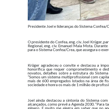
Presidente Joel e lideranças do Sistema Confea/
O presidente do Confea, eng. civ. Joel Krüger, p
Regional, eng. civ. Emanuel Maia Mota. Durante
para o Sistema Confea/Crea, que assegura o exerc
Krüger agradeceu o convite e destacou a impor
honorífica que requer comprometimento e dedic
novatos, detalhes sobre a estrutura do Sistema
“Somos um sistema multiprofissional com capilar
mais de 600 empregados lotados na área de fisc
sociedade e honra os mais de 1 milhão de profiss
Joel ainda destacou a sintonia do Sistema co
alcançados, como prevê a Agenda 2030. “Para ta
gênero. E muito me alegra em saber que no ano