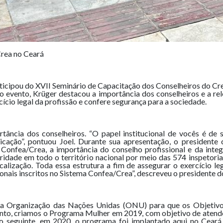
Crea no Ceará
articipou do XVII Seminário de Capacitação dos Conselheiros do C
 o evento, Krüger destacou a importância dos conselheiros e a re
ício legal da profissão e confere segurança para a sociedade.
tância dos conselheiros. “O papel institucional de vocês é de
ação”, pontuou Joel. Durante sua apresentação, o presidente 
 Confea/Crea, a importância do conselho profissional e da inte
idade em todo o território nacional por meio das 574 inspetorias,
alização. Toda essa estrutura a fim de assegurar o exercício leg
ionais inscritos no Sistema Confea/Crea”, descreveu o presidente d
m a Organização das Nações Unidas (ONU) para que os Objetiv
nto, criamos o Programa Mulher em 2019, com objetivo de atend
 seguinte, em 2020, o programa foi implantado aqui no Ceará p