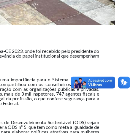
rea-CE 2023, onde foi recebido pelo presidente do
levância do papel institucional que desempenham
 suma importância para o Sistema. É uma função
compartilhou com os conselheiros, alguns deles
gração com as organizações públicas e privadas.
 mais de 3 mil inspetores, 747 agentes fiscais e
al da profissão, o que confere segurança para a
o Federal.
os de Desenvolvimento Sustentável (ODS) sejam
er a ODS nº 5, que tem como meta a igualdade de
ara elaborar políticas atrativas para mulheres