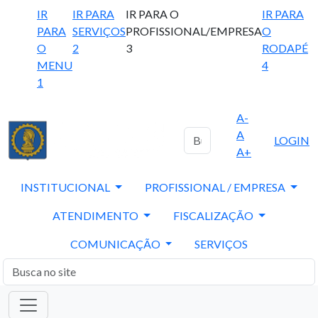
IR
IR PARA
IR PARA O
IR PARA
PARA
SERVIÇOS
PROFISSIONAL/EMPRESA
O
O
2
3
RODAPÉ
MENU
4
1
A-
A
LOGIN
A+
INSTITUCIONAL
PROFISSIONAL / EMPRESA
ATENDIMENTO
FISCALIZAÇÃO
COMUNICAÇÃO
SERVIÇOS