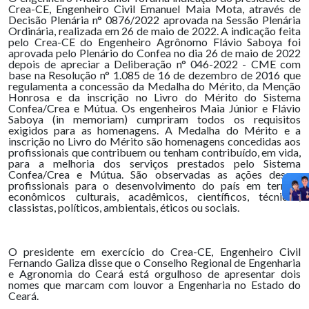
Crea-CE, Engenheiro Civil Emanuel Maia Mota, através de
Decisão Plenária n° 0876/2022 aprovada na Sessão Plenária
Ordinária, realizada em 26 de maio de 2022. A indicação feita
pelo Crea-CE do Engenheiro Agrônomo Flávio Saboya foi
aprovada pelo Plenário do Confea no dia 26 de maio de 2022
depois de apreciar a Deliberação n° 046-2022 - CME com
base na Resolução n° 1.085 de 16 de dezembro de 2016 que
regulamenta a concessão da Medalha do Mérito, da Menção
Honrosa e da inscrição no Livro do Mérito do Sistema
Confea/Crea e Mútua. Os engenheiros Maia Júnior e Flávio
Saboya (in memoriam) cumpriram todos os requisitos
exigidos para as homenagens. A Medalha do Mérito e a
inscrição no Livro do Mérito são homenagens concedidas aos
profissionais que contribuem ou tenham contribuído, em vida,
para a melhoria dos serviços prestados pelo Sistema
Confea/Crea e Mútua. São observadas as ações desses
profissionais para o desenvolvimento do país em termos
econômicos culturais, acadêmicos, científicos, técnicos,
classistas, políticos, ambientais, éticos ou sociais.
O presidente em exercício do Crea-CE, Engenheiro Civil
Fernando Galiza disse que o Conselho Regional de Engenharia
e Agronomia do Ceará está orgulhoso de apresentar dois
nomes que marcam com louvor a Engenharia no Estado do
Ceará.