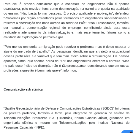
Para ele, é preciso considerar que a escassez de engenheiros não é apenas
quantitativa, pois envolve itens como desmotivação na carreira e queda na qualidade
do ensino. “Não basta formar pessoas. É preciso qualidade e motivação”, defendeu.
“Problemas por região enfrentados pelos formandos em engenharias são tradicionais e
refletem a distribuição dos bons cursos ao redor do País”, frisou, ressaltando, também,
ser natural a concentração regional do emprego, contribuindo ainda para essa
realidade o adensamento da industrialização e, mais recentemente, fatores como a
atividade de exploração de petróleo e gás.
“Pelo menos em teoria, a migração pode resolver o problema, mas é de se esperar o
ajuste do mercado de trabalho”. As pesquisas identificam que a trajetória ocupacional
dessas profissões é a variável que tem mais efeito sobre a remuneração. Os censos
apontam, ainda, que apenas cerca de 30% dos engenheiros exercem a carreira. “Mas
no país esse índice de distorção não é tão preocupante, considerando que em outras
profissões a questão é bem mais grave”, informou.
Comunicação estratégica
“Satélite Geoestacionário de Defesa e Comunicações Estratégicas (SGDC)” foi o tema
da palestra proferida, também à tarde, pelo integrante da gerência de satélite da
Telecomunicações Brasileiras S.A. (Telebrás), Edson Gusella Júnior, graduado em
engenharia elétrica e mestre em Telecomunicações pelo Instituo Nacional de
Pesquisas Espaciais (INPE).