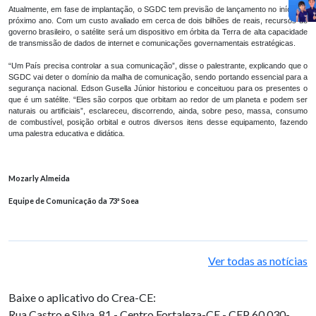
Atualmente, em fase de implantação, o SGDC tem previsão de lançamento no início do
próximo ano. Com um custo avaliado em cerca de dois bilhões de reais, recursos do
governo brasileiro, o satélite será um dispositivo em órbita da Terra de alta capacidade
de transmissão de dados de internet e comunicações governamentais estratégicas.
“Um País precisa controlar a sua comunicação”, disse o palestrante, explicando que o
SGDC vai deter o domínio da malha de comunicação, sendo portando essencial para a
segurança nacional. Edson Gusella Júnior historiou e conceituou para os presentes o
que é um satélite. “Eles são corpos que orbitam ao redor de um planeta e podem ser
naturais ou artificiais”, esclareceu, discorrendo, ainda, sobre peso, massa, consumo
de combustível, posição orbital e outros diversos itens desse equipamento, fazendo
uma palestra educativa e didática.
Mozarly Almeida
Equipe de Comunicação da 73ª Soea
Ver todas as notícias
Baixe o aplicativo do Crea-CE:
Rua Castro e Silva, 81 - Centro
Fortaleza-CE - CEP 60.030-