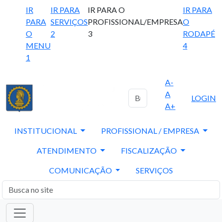
IR
IR PARA
IR PARA O
IR PARA
PARA
SERVIÇOS
PROFISSIONAL/EMPRESA
O
O
2
3
RODAPÉ
MENU
4
1
A-
A
LOGIN
A+
INSTITUCIONAL
PROFISSIONAL / EMPRESA
ATENDIMENTO
FISCALIZAÇÃO
COMUNICAÇÃO
SERVIÇOS