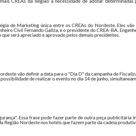
mais CREAs da Região a necessidade de adotar determinadas
égia de Marketing única entre os CREAs do Nordeste. Eles vão u
nheiro Civil Fernando Galiza, e o presidente do CREA-BA, Engenhe
io que será apreciado e aprovado pelos demais presidentes.
deste vão definir a data para o "Dia D" da campanha de Fiscaliza
a possibilidade de realizar o evento no dia 14 de junho, simultane
urança". Essa frase pode fazer parte de outra peça publicitária 
a Região Nordeste nos hotéis que fazem parte da cadeia produtiv