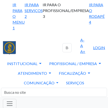
IR
IR PARA
IR PARA O
IR PARA
PARA
SERVIÇOS
PROFISSIONAL/EMPRESA
O
O
2
3
RODAPÉ
MENU
4
1
A-
A
LOGIN
A+
INSTITUCIONAL
PROFISSIONAL / EMPRESA
ATENDIMENTO
FISCALIZAÇÃO
COMUNICAÇÃO
SERVIÇOS