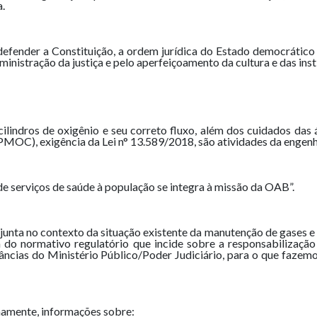
a.
ender a Constituição, a ordem jurídica do Estado democrático de 
ministração da justiça e pelo aperfeiçoamento da cultura e das insti
cilindros de oxigênio e seu correto fluxo, além dos cuidados das
C), exigência da Lei n° 13.589/2018, são atividades da engenhari
de serviços de saúde à população se integra à missão da OAB”.
junta no contexto da situação existente da manutenção de gases e 
 do normativo regulatório que incide sobre a responsabilizaçã
tâncias do Ministério Público/Poder Judiciário, para o que fazemo
mamente, informações sobre: