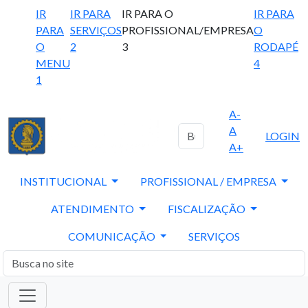
IR
IR PARA
IR PARA O
IR PARA
PARA
SERVIÇOS
PROFISSIONAL/EMPRESA
O
O
2
3
RODAPÉ
MENU
4
1
A-
A
LOGIN
A+
INSTITUCIONAL
PROFISSIONAL / EMPRESA
ATENDIMENTO
FISCALIZAÇÃO
COMUNICAÇÃO
SERVIÇOS