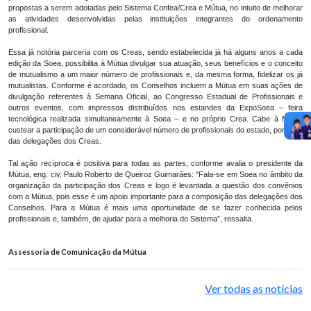
propostas a serem adotadas pelo Sistema Confea/Crea e Mútua, no intuito de melhorar
as atividades desenvolvidas pelas instituições integrantes do ordenamento
profissional.
Essa já notória parceria com os Creas, sendo estabelecida já há alguns anos a cada
edição da Soea, possibilita à Mútua divulgar sua atuação, seus benefícios e o conceito
de mutualismo a um maior número de profissionais e, da mesma forma, fidelizar os já
mutualistas. Conforme é acordado, os Conselhos incluem a Mútua em suas ações de
divulgação referentes à Semana Oficial, ao Congresso Estadual de Profissionais e
outros eventos, com impressos distribuídos nos estandes da ExpoSoea – feira
tecnológica realizada simultaneamente à Soea – e no próprio Crea. Cabe à Mútua
custear a participação de um considerável número de profissionais do estado, por meio
das delegações dos Creas.
Tal ação recíproca é positiva para todas as partes, conforme avalia o presidente da
Mútua, eng. civ. Paulo Roberto de Queiroz Guimarães: “Fala-se em Soea no âmbito da
organização da participação dos Creas e logo é levantada a questão dos convênios
com a Mútua, pois esse é um apoio importante para a composição das delegações dos
Conselhos. Para a Mútua é mais uma oportunidade de se fazer conhecida pelos
profissionais e, também, de ajudar para a melhoria do Sistema”, ressalta.
Assessoria de Comunicação da Mútua
Ver todas as notícias