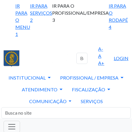
IR
IR PARA
IR PARA O
IR PARA
PARA
SERVIÇOS
PROFISSIONAL/EMPRESA
O
O
2
3
RODAPÉ
MENU
4
1
A-
A
LOGIN
A+
INSTITUCIONAL
PROFISSIONAL / EMPRESA
ATENDIMENTO
FISCALIZAÇÃO
COMUNICAÇÃO
SERVIÇOS