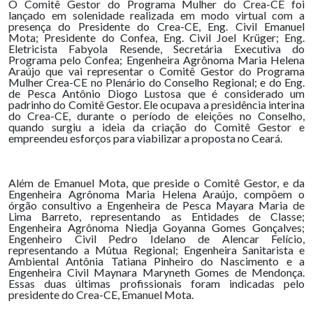
O Comitê Gestor do Programa Mulher do Crea-CE foi
lançado em solenidade realizada em modo virtual com a
presença do Presidente do Crea-CE, Eng. Civil Emanuel
Mota; Presidente do Confea, Eng. Civil Joel Krüger; Eng.
Eletricista Fabyola Resende, Secretária Executiva do
Programa pelo Confea; Engenheira Agrônoma Maria Helena
Araújo que vai representar o Comitê Gestor do Programa
Mulher Crea-CE no Plenário do Conselho Regional; e do Eng.
de Pesca Antônio Diogo Lustosa que é considerado um
padrinho do Comitê Gestor. Ele ocupava a presidência interina
do Crea-CE, durante o período de eleições no Conselho,
quando surgiu a ideia da criação do Comitê Gestor e
empreendeu esforços para viabilizar a proposta no Ceará.
Além de Emanuel Mota, que preside o Comitê Gestor, e da
Engenheira Agrônoma Maria Helena Araújo, compõem o
órgão consultivo a Engenheira de Pesca Mayara Maria de
Lima Barreto, representando as Entidades de Classe;
Engenheira Agrônoma Niedja Goyanna Gomes Gonçalves;
Engenheiro Civil Pedro Idelano de Alencar Felício,
representando a Mútua Regional; Engenheira Sanitarista e
Ambiental Antônia Tatiana Pinheiro do Nascimento e a
Engenheira Civil Maynara Maryneth Gomes de Mendonça.
Essas duas últimas profissionais foram indicadas pelo
presidente do Crea-CE, Emanuel Mota.