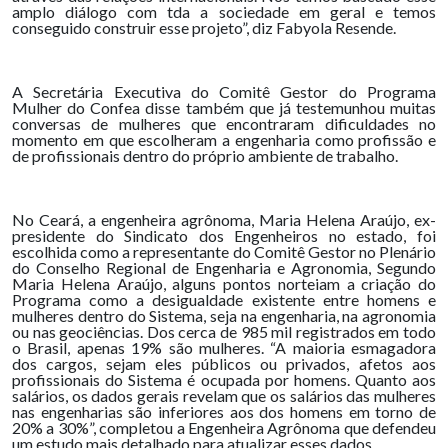
amplo diálogo com tda a sociedade em geral e temos
conseguido construir esse projeto”, diz Fabyola Resende.
A Secretária Executiva do Comitê Gestor do Programa
Mulher do Confea disse também que já testemunhou muitas
conversas de mulheres que encontraram dificuldades no
momento em que escolheram a engenharia como profissão e
de profissionais dentro do próprio ambiente de trabalho.
No Ceará, a engenheira agrônoma, Maria Helena Araújo, ex-
presidente do Sindicato dos Engenheiros no estado, foi
escolhida como a representante do Comitê Gestor no Plenário
do Conselho Regional de Engenharia e Agronomia, Segundo
Maria Helena Araújo, alguns pontos norteiam a criação do
Programa como a desigualdade existente entre homens e
mulheres dentro do Sistema, seja na engenharia, na agronomia
ou nas geociências. Dos cerca de 985 mil registrados em todo
o Brasil, apenas 19% são mulheres. “A maioria esmagadora
dos cargos, sejam eles públicos ou privados, afetos aos
profissionais do Sistema é ocupada por homens. Quanto aos
salários, os dados gerais revelam que os salários das mulheres
nas engenharias são inferiores aos dos homens em torno de
20% a 30%”, completou a Engenheira Agrônoma que defendeu
um estudo mais detalhado para atualizar esses dados.