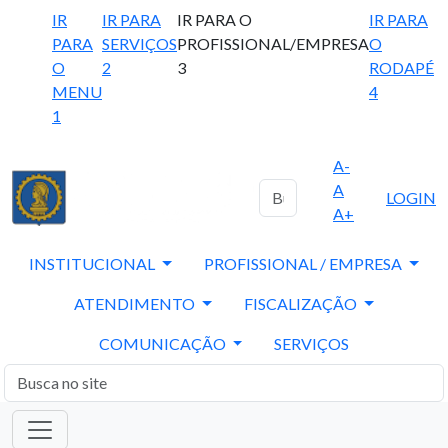
IR
IR PARA
IR PARA O
IR PARA
PARA
SERVIÇOS
PROFISSIONAL/EMPRESA
O
O
2
3
RODAPÉ
MENU
4
1
A-
A
LOGIN
A+
INSTITUCIONAL
PROFISSIONAL / EMPRESA
ATENDIMENTO
FISCALIZAÇÃO
COMUNICAÇÃO
SERVIÇOS