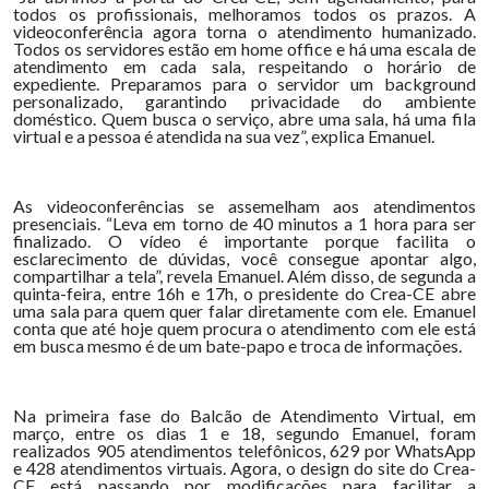
todos os profissionais, melhoramos todos os prazos. A
videoconferência agora torna o atendimento humanizado.
Todos os servidores estão em home office e há uma escala de
atendimento em cada sala, respeitando o horário de
expediente. Preparamos para o servidor um background
personalizado, garantindo privacidade do ambiente
doméstico. Quem busca o serviço, abre uma sala, há uma fila
virtual e a pessoa é atendida na sua vez”, explica Emanuel.
As videoconferências se assemelham aos atendimentos
presenciais. “Leva em torno de 40 minutos a 1 hora para ser
finalizado. O vídeo é importante porque facilita o
esclarecimento de dúvidas, você consegue apontar algo,
compartilhar a tela”, revela Emanuel. Além disso, de segunda a
quinta-feira, entre 16h e 17h, o presidente do Crea-CE abre
uma sala para quem quer falar diretamente com ele. Emanuel
conta que até hoje quem procura o atendimento com ele está
em busca mesmo é de um bate-papo e troca de informações.
Na primeira fase do Balcão de Atendimento Virtual, em
março, entre os dias 1 e 18, segundo Emanuel, foram
realizados 905 atendimentos telefônicos, 629 por WhatsApp
e 428 atendimentos virtuais. Agora, o design do site do Crea-
CE está passando por modificações para facilitar a