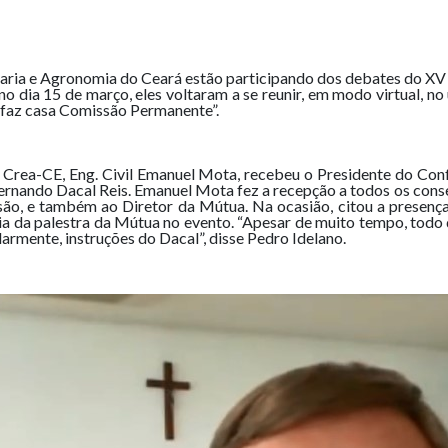
haria e Agronomia do Ceará estão participando dos debates do X
no dia 15 de março, eles voltaram a se reunir, em modo virtual, n
 faz casa Comissão Permanente”.
o Crea-CE, Eng. Civil Emanuel Mota, recebeu o Presidente do Confe
Fernando Dacal Reis. Emanuel Mota fez a recepção a todos os conse
são, e também ao Diretor da Mútua. Na ocasião, citou a presença 
ia da palestra da Mútua no evento. “Apesar de muito tempo, todo 
ularmente, instruções do Dacal”, disse Pedro Idelano.