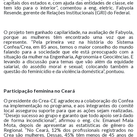
capitais dos estados e, com ajuda das entidades de classe, ele
tem ido para o interior”, comentou a eng. eletric. Fabyola
Resende, gerente de Relações Institucionais (GRI) do Federal.
O projeto tem ganhado capilaridade, na avaliação de Fabyola,
porque as mulheres têm encontrado uma voz que as
represente. “Pela primeira vez na história do Sistema
Confea/Crea, em 85 anos, temos o maior conselho do mundo
falando para a sociedade que ele está preocupado com a
situação da mulher na Engenharia, Agronomia e Geociências. E
levando a discussão para temas que vão além da equidade
salarial, do assédio moral e sexual; colocando também a
questão do feminicídio e da violência doméstica”, pontuou.
Participação feminina no Ceará
O presidente do Crea-CE agradeceu a colaboração do Confea
na implementação no programa, e aos integrantes do comitê
local assegurou suporte para que as ações sejam realizadas.
“Desejo sucesso ao grupo e garanto que todo apoio será dado
de forma incondicional”, afirmou o eng. civ. Emanuel Maia
Mota, depois de apresentar as estatísticas de gênero do
Regional. “No Ceará, 12% dos profissionais registrados no
Crea são mulheres. Dessas, 45% têm menos de 45 anos de