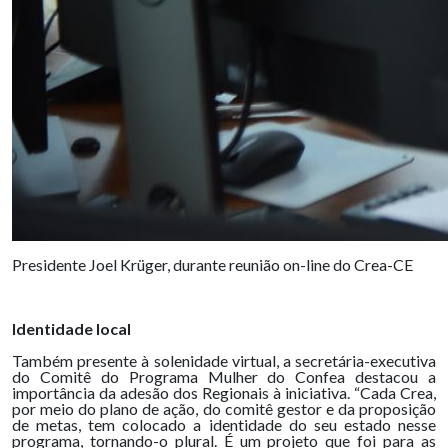
Presidente Joel Krüger, durante reunião on-line do Crea-CE
Identidade local
Também presente à solenidade virtual, a secretária-executiva
do Comitê do Programa Mulher do Confea destacou a
importância da adesão dos Regionais à iniciativa. “Cada Crea,
por meio do plano de ação, do comitê gestor e da proposição
de metas, tem colocado a identidade do seu estado nesse
programa, tornando-o plural. É um projeto que foi para as