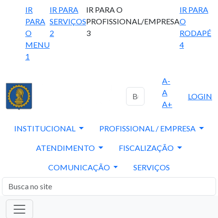
IR
IR PARA
IR PARA O
IR PARA
PARA
SERVIÇOS
PROFISSIONAL/EMPRESA
O
O
2
3
RODAPÉ
MENU
4
1
A-
A
LOGIN
A+
INSTITUCIONAL
PROFISSIONAL / EMPRESA
ATENDIMENTO
FISCALIZAÇÃO
COMUNICAÇÃO
SERVIÇOS