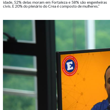
idade, 52% delas moram em Fortaleza e 58% são engenheiras
civis. E 20% do plenário do Crea é composto de mulheres.”