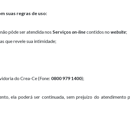
om suas regras de uso:
a não pôde ser atendida nos
Serviços
on-line
contidos no
website
;
s que revele sua intimidade;
vidoria do Crea-Ce (Fone:
0800 979 1400
);
to, ela poderá ser continuada, sem prejuízo do atendimento p