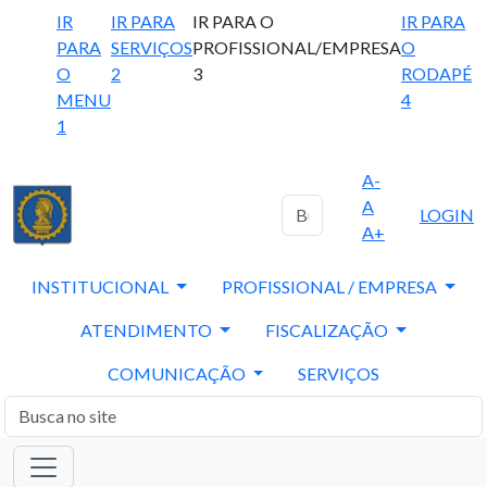
IR
IR PARA
IR PARA O
IR PARA
PARA
SERVIÇOS
PROFISSIONAL/EMPRESA
O
O
2
3
RODAPÉ
MENU
4
1
A-
A
LOGIN
A+
INSTITUCIONAL
PROFISSIONAL / EMPRESA
ATENDIMENTO
FISCALIZAÇÃO
COMUNICAÇÃO
SERVIÇOS