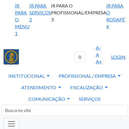
IR
IR PARA
IR PARA O
IR PARA
PARA
SERVIÇOS
PROFISSIONAL/EMPRESA
O
O
2
3
RODAPÉ
MENU
4
1
A-
A
LOGIN
A+
INSTITUCIONAL
PROFISSIONAL / EMPRESA
ATENDIMENTO
FISCALIZAÇÃO
COMUNICAÇÃO
SERVIÇOS