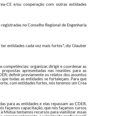
 Crea-CE e/ou cooperação com outras entidades
s registradas no Conselho Regional de Engenharia
er entidades cada vez mais fortes", diz Glauber
competências: organizar, dirigir e coordenar as
o propostas apresentadas nas reuniões para as
DER; definir previamente os relatos dos assuntos
 que todas as entidades se fortaleçam. Para que
orte, com entidades fortes, nós teremos um Crea
as para as entidades e elas repassam ao CDER.
ós façamos capacitação, que nós façamos cursos
à Mútua tentamos recursos para viabilizar essas
e, consequentemente, a valorização profissional",