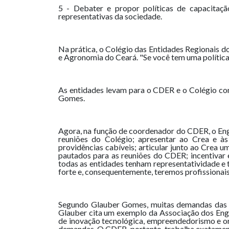
5 - Debater e propor políticas de capacitaçã
representativas da sociedade.
Na prática, o Colégio das Entidades Regionais d
e Agronomia do Ceará. "Se você tem uma política
As entidades levam para o CDER e o Colégio com
Gomes.
Agora, na função de coordenador do CDER, o Eng
reuniões do Colégio; apresentar ao Crea e às
providências cabíveis; articular junto ao Crea 
pautados para as reuniões do CDER; incentivar 
todas as entidades tenham representatividade e
forte e, consequentemente, teremos profissionai
Segundo Glauber Gomes, muitas demandas das e
Glauber cita um exemplo da Associação dos Eng
de inovação tecnológica, empreendedorismo e or
demandas. O CDER, portanto, trabalha exatamente 