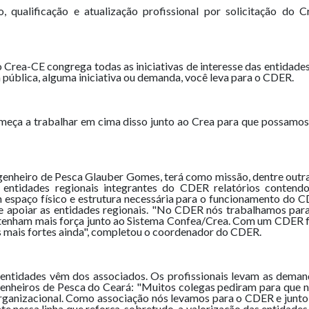
o, qualificação e atualização profissional por solicitação do
o Crea-CE congrega todas as iniciativas de interesse das entidade
 pública, alguma iniciativa ou demanda, você leva para o CDER.
eça a trabalhar em cima disso junto ao Crea para que possamos t
enheiro de Pesca Glauber Gomes, terá como missão, dentre outras 
 entidades regionais integrantes do CDER relatórios contend
um espaço físico e estrutura necessária para o funcionamento do C
e apoiar as entidades regionais. "No CDER nós trabalhamos para
 tenham mais força junto ao Sistema Confea/Crea. Com um CDER f
s mais fortes ainda", completou o coordenador do CDER.
ntidades vêm dos associados. Os profissionais levam as demand
enheiros de Pesca do Ceará: "Muitos colegas pediram para que n
ganizacional. Como associação nós levamos para o CDER e junto 
nessa linha que reforça, sobretudo, a valorização das entidades 