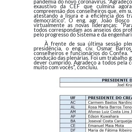
pandemia do novo coronavírus. “Agradeço
exaustivo da CEF que culmina agor
compreensão dos conselheiros que, em su
atestando a lisura e a eficiência dos t
democrático”. O eng. agr. João Bosc
virtualmente as novas lideranças: “Pa
todos correspondam aos anseios dos prof
pelo progresso do Sistema e da engenharia
À frente de sua última sessão ple
presidência, o eng. civ. Osmar Barro
conselheiros e funcionários do Confea. 
condução das plenárias. Foi um trabalho 
dever cumprido. Agradeço a todos pela c
muito com vocês”, concluiu.