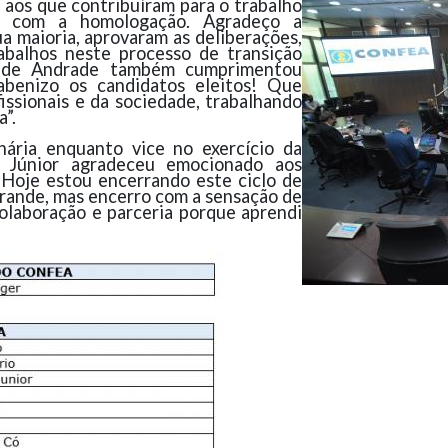
 aos que contribuíram para o trabalho
a com a homologação. Agradeço a
a maioria, aprovaram as deliberações,
rabalhos neste processo de transição
o de Andrade também cumprimentou
rabenizo os candidatos eleitos! Que
issionais e da sociedade, trabalhando
”.
nária enquanto vice no exercício da
s Júnior agradeceu emocionado aos
“Hoje estou encerrando este ciclo de
grande, mas encerro com a sensação de
olaboração e parceria porque aprendi