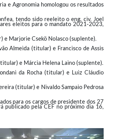
aria e Agronomia homologou os resultados
onfea
, tendo sido reeleito o eng. civ. Joel
lares eleitos para o mandato 2021-2023,
r) e Marjorie Csekö Nolasco (suplente).
o Almeida (titular) e Francisco de Assis
itular) e Márcia Helena Laino (suplente).
ndani da Rocha (titular) e Luiz Cláudio
reira (titular) e Nivaldo Sampaio Pedrosa
rados para os cargos de presidente dos 27
rá publicado pela CEF no próximo dia 16,