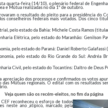
sta quarta-feira (14/10), o plenário federal de Engenh
ea e Mútua realizadas no dia 1º de outubro.
rovaram o resultado do pleito para a
presidência do C
s conselheiros federais mais votados. Dos cinco titu
ial, pelo estado da Bahia: Michele Costa Ramos (titula
haria Elétrica, pelo estado do Maranhão: Genilson Pavã
mia, pelo estado do Paraná: Daniel Roberto Galafassi (t
nomia, pelo estado do Rio Grande do Sul: Andréa Bro
aria Civil, pelo estado do Tocantins: Daltro de Deus Pe
a a apreciação dos processos e confirmados os votos apu
vo das Mútuas regionais. O edital com os resultados se
ário.
Veja quem são os recém-eleitos, no fim da página
da CEF reconheceu o esforço de todos
ões neste ano atípico, marcado pela