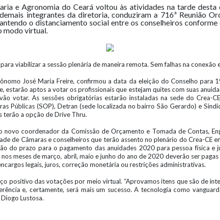
ria e Agronomia do Ceará voltou às atividades na tarde desta q
demais integrantes da diretoria, conduziram a 716ª Reunião Or
antendo o distanciamento social entre os conselheiros conforme 
o modo virtual.
para viabilizar a sessão plenária de maneira remota. Sem falhas na conexão 
grônomo José Maria Freire, confirmou a data da eleição do Conselho para 
ire, estarão aptos a votar os profissionais que estejam quites com suas anuid
vão votar. As sessões obrigatórias estarão instaladas na sede do Crea-CE 
ras Públicas (SOP), Detran (sede localizada no bairro São Gerardo) e Sindi
s terão a opção de Drive Thru.
am o novo coordenador da Comissão de Orçamento e Tomada de Contas, En
dade de Câmaras e conselheiros que terão assento no plenário do Crea-CE
ão do prazo para o pagamento das anuidades 2020 para pessoa física e jur
CE nos meses de março, abril, maio e junho do ano de 2020 deverão ser pag
argos legais, juros, correção monetária ou restrições administrativas.
nço positivo das votações por meio virtual. “Aprovamos itens que são de inte
rência e, certamente, será mais um sucesso. A tecnologia como vanguarda
 Diogo Lustosa.