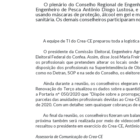
O plenário do Conselho Regional de Engenha
Engenheiro de Pesca Antônio Diogo Lustosa, e 
usando máscaras de proteção, álcool em gel e m
sanitária. Os demais conselheiros participaram n
A equipe de TI do Crea-CE preparou toda a logística 
O presidente da Comissão Eleitoral, Engenheiro A
Eleitoral Federal do Confea. Assim, disse José Maria Fre
os profissionais que pretendem alterar os locais onde 
disposição dos profissionais na Superintendência de Ob
como no Detran, SOP e na sede do Conselho, os eleitore
Ainda durante a reunião, os conselheiros eleger
Renovação do Terço atualizou os dados sobre a quanti
a Portaria n° 050/2020 que "Dispõe sobre a prorrogaç
parcelas das anuidades profissionais devidas ao Crea-
de 2020. Com um detalhe: sem quaisquer cobranças de enc
Ao final da reunião, os conselheiros fizeram um bala
próxima também será realizada por meio de videoconfe
ressaltou o presidente em exercício do Crea-CE, Antônio
Assessoria de Comunicação do Crea-CE