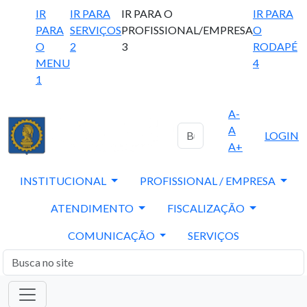
IR
IR PARA
IR PARA O
IR PARA
PARA
SERVIÇOS
PROFISSIONAL/EMPRESA
O
O
2
3
RODAPÉ
MENU
4
1
A-
A
LOGIN
A+
INSTITUCIONAL
PROFISSIONAL / EMPRESA
ATENDIMENTO
FISCALIZAÇÃO
COMUNICAÇÃO
SERVIÇOS