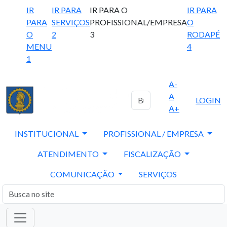
IR
IR PARA
IR PARA O
IR PARA
PARA
SERVIÇOS
PROFISSIONAL/EMPRESA
O
O
2
3
RODAPÉ
MENU
4
1
A-
A
LOGIN
A+
INSTITUCIONAL
PROFISSIONAL / EMPRESA
ATENDIMENTO
FISCALIZAÇÃO
COMUNICAÇÃO
SERVIÇOS