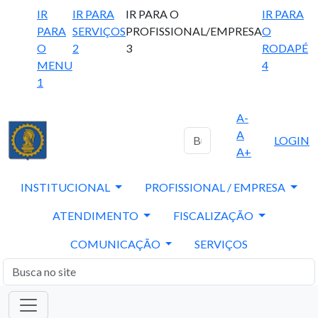
IR
IR PARA
IR PARA O
IR PARA
PARA
SERVIÇOS
PROFISSIONAL/EMPRESA
O
O
2
3
RODAPÉ
MENU
4
1
A-
A
LOGIN
A+
INSTITUCIONAL
PROFISSIONAL / EMPRESA
ATENDIMENTO
FISCALIZAÇÃO
COMUNICAÇÃO
SERVIÇOS