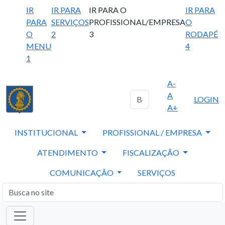
IR
IR PARA
IR PARA O
IR PARA
PARA
SERVIÇOS
PROFISSIONAL/EMPRESA
O
O
2
3
RODAPÉ
MENU
4
1
A-
A
LOGIN
A+
INSTITUCIONAL
PROFISSIONAL / EMPRESA
ATENDIMENTO
FISCALIZAÇÃO
COMUNICAÇÃO
SERVIÇOS