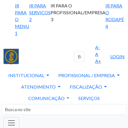
IR
IR PARA
IR PARA O
IR PARA
PARA
SERVIÇOS
PROFISSIONAL/EMPRESA
O
O
2
3
RODAPÉ
MENU
4
1
A-
A
LOGIN
A+
INSTITUCIONAL
PROFISSIONAL / EMPRESA
ATENDIMENTO
FISCALIZAÇÃO
COMUNICAÇÃO
SERVIÇOS