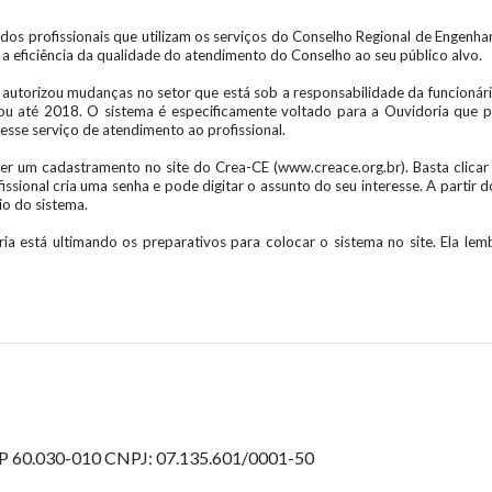
as dos profissionais que utilizam os serviços do Conselho Regional de Engenh
a eficiência da qualidade do atendimento do Conselho ao seu público alvo.
 autorizou mudanças no setor que está sob a responsabilidade da funcionár
ou até 2018. O sistema é especificamente voltado para a Ouvidoria que pa
esse serviço de atendimento ao profissional.
azer um cadastramento no site do Crea-CE (www.creace.org.br). Basta clica
fissional cria uma senha e pode digitar o assunto do seu interesse. A partir
io do sistema.
ia está ultimando os preparativos para colocar o sistema no site. Ela le
EP 60.030-010
CNPJ: 07.135.601/0001-50