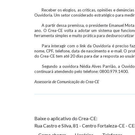
Receber os elogios, as criticas, opiniões e denúnci
Ouvidoria. Um setor considerado estratégico para medir 
A partir dessa premissa, o presidente Emanuel Mota
ano. O Crea-CE volta a adotar um sistema que funcion
ferramenta simples e muito prática para desburocratizar 
Para interagir com o link da Ouvidoria é preciso f
nome, CPF, telefone, data de nascimento e e-mail. O pro
do Crea-CE tem até 20 dias para dar a resposta ao usuár
Segundo a ouvidora Nédia Alves Parrião, a Ouvidor
continuará atendendo pelo telefone: 0800.979.1400.
Assessoria de Comunicação do Crea-CE
Baixe o aplicativo do Crea-CE:
Rua Castro e Silva, 81 - Centro
Fortaleza-CE - C
Como chegar
Horários
Telefones