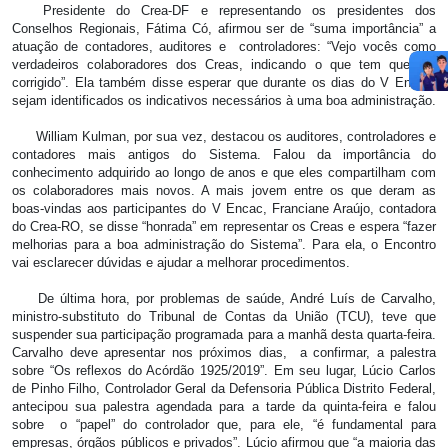
Presidente do Crea-DF e representando os presidentes dos
Conselhos Regionais, Fátima Có, afirmou ser de “suma importância” a
atuação de contadores, auditores e controladores: “Vejo vocês como
verdadeiros colaboradores dos Creas, indicando o que tem que ser
corrigido”. Ela também disse esperar que durante os dias do V Encac,
sejam identificados os indicativos necessários à uma boa administração.
William Kulman, por sua vez, destacou os auditores, controladores e
contadores mais antigos do Sistema. Falou da importância do
conhecimento adquirido ao longo de anos e que eles compartilham com
os colaboradores mais novos. A mais jovem entre os que deram as
boas-vindas aos participantes do V Encac, Franciane Araújo, contadora
do Crea-RO, se disse “honrada” em representar os Creas e espera “fazer
melhorias para a boa administração do Sistema”. Para ela, o Encontro
vai esclarecer dúvidas e ajudar a melhorar procedimentos.
De última hora, por problemas de saúde, André Luís de Carvalho,
ministro-substituto do Tribunal de Contas da União (TCU), teve que
suspender sua participação programada para a manhã desta quarta-feira.
Carvalho deve apresentar nos próximos dias, a confirmar, a palestra
sobre “Os reflexos do Acórdão 1925/2019”. Em seu lugar, Lúcio Carlos
de Pinho Filho, Controlador Geral da Defensoria Pública Distrito Federal,
antecipou sua palestra agendada para a tarde da quinta-feira e falou
sobre o “papel” do controlador que, para ele, “é fundamental para
empresas, órgãos públicos e privados”. Lúcio afirmou que “a maioria das