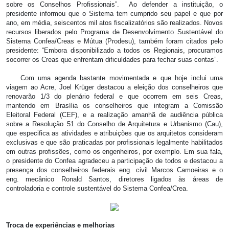
sobre os Conselhos Profissionais”. Ao defender a instituição, o
presidente informou que o Sistema tem cumprido seu papel e que por
ano, em média, seiscentos mil atos fiscalizatórios são realizados. Novos
recursos liberados pelo Programa de Desenvolvimento Sustentável do
Sistema Confea/Creas e Mútua (Prodesu), também foram citados pelo
presidente: “Embora disponibilizado a todos os Regionais, procuramos
socorrer os Creas que enfrentam dificuldades para fechar suas contas”.
Com uma agenda bastante movimentada e que hoje inclui uma
viagem ao Acre, Joel Krüger destacou a eleição dos conselheiros que
renovarão 1/3 do plenário federal e que ocorrem em seis Creas,
mantendo em Brasília os conselheiros que integram a Comissão
Eleitoral Federal (CEF), e a realização amanhã de audiência pública
sobre a Resolução 51 do Conselho de Arquitetura e Urbanismo (Cau),
que especifica as atividades e atribuições que os arquitetos consideram
exclusivas e que são praticadas por profissionais legalmente habilitados
em outras profissões, como os engenheiros, por exemplo. Em sua fala,
o presidente do Confea agradeceu a participação de todos e destacou a
presença dos conselheiros federais eng. civil Marcos Camoeiras e o
eng. mecânico Ronald Santos, diretores ligados às áreas de
controladoria e controle sustentável do Sistema Confea/Crea.
Troca de experiências e melhorias