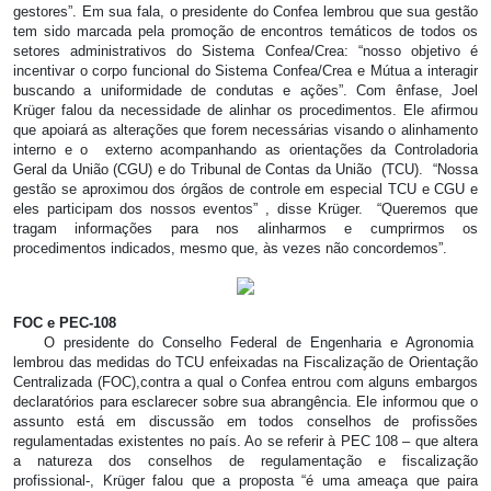
gestores”. Em sua fala, o presidente do Confea lembrou que sua gestão
tem sido marcada pela promoção de encontros temáticos de todos os
setores administrativos do Sistema Confea/Crea: “nosso objetivo é
incentivar o corpo funcional do Sistema Confea/Crea e Mútua a interagir
buscando a uniformidade de condutas e ações”. Com ênfase, Joel
Krüger falou da necessidade de alinhar os procedimentos. Ele afirmou
que apoiará as alterações que forem necessárias visando o alinhamento
interno e o externo acompanhando as orientações da Controladoria
Geral da União (CGU) e do Tribunal de Contas da União (TCU). “Nossa
gestão se aproximou dos órgãos de controle em especial TCU e CGU e
eles participam dos nossos eventos” , disse Krüger. “Queremos que
tragam informações para nos alinharmos e cumprirmos os
procedimentos indicados, mesmo que, às vezes não concordemos”.
FOC e PEC-108
O presidente do Conselho Federal de Engenharia e Agronomia
lembrou das medidas do TCU enfeixadas na Fiscalização de Orientação
Centralizada (FOC),contra a qual o Confea entrou com alguns embargos
declaratórios para esclarecer sobre sua abrangência. Ele informou que o
assunto está em discussão em todos conselhos de profissões
regulamentadas existentes no país. Ao se referir à PEC 108 – que altera
a natureza dos conselhos de regulamentação e fiscalização
profissional-, Krüger falou que a proposta “é uma ameaça que paira