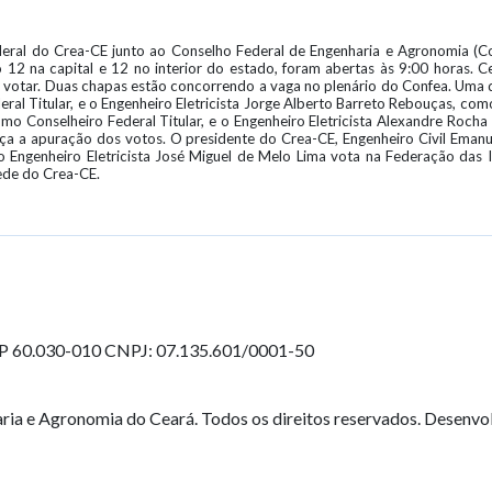
deral do Crea-CE junto ao Conselho Federal de Engenharia e Agronomia (Con
2 na capital e 12 no interior do estado, foram abertas às 9:00 horas. Ce
 votar. Duas chapas estão concorrendo a vaga no plenário do Confea. Uma d
ral Titular, e o Engenheiro Eletricista Jorge Alberto Barreto Rebouças, co
omo Conselheiro Federal Titular, e o Engenheiro Eletricista Alexandre Rocha 
ça a apuração dos votos. O presidente do Crea-CE, Engenheiro Civil Eman
to Engenheiro Eletricista José Miguel de Melo Lima vota na Federação das 
ede do Crea-CE.
EP 60.030-010
CNPJ: 07.135.601/0001-50
ia e Agronomia do Ceará. Todos os direitos reservados. Desenvo