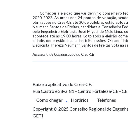
Começou a eleição que vai definir o conselheiro fe
2020-2022. As urnas nos 24 pontos de votação, sendo 1
obrigações no Crea-CE até 30 de outubro, estão aptos a
Neumann Santos de Freitas, candidata a Conselheira Fede
pelo Engenheiro Eletricista José Miguel de Melo Lima, c
acontece até às 19:00 horas. Logo após a eleição come
cidade, onde estão instaladas três sessões. O candida
Eletricista Thereza Neumann Santos de Freitas vota na s
Assessoria de Comunicação do Crea-CE
Baixe o aplicativo do Crea-CE:
Rua Castro e Silva, 81 - Centro
Fortaleza-CE - C
Como chegar
Horários
Telefones
Copyright © 2025 Conselho Regional de Engenhar
GETI