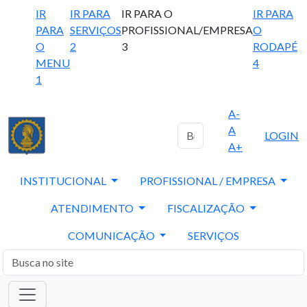
IR
IR PARA
IR PARA O
IR PARA
PARA
SERVIÇOS
PROFISSIONAL/EMPRESA
O
O
2
3
RODAPÉ
MENU
4
1
A-
A
LOGIN
A+
INSTITUCIONAL
PROFISSIONAL / EMPRESA
ATENDIMENTO
FISCALIZAÇÃO
COMUNICAÇÃO
SERVIÇOS