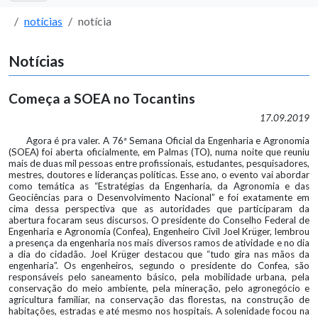
notícias
notícia
Notícias
Começa a SOEA no Tocantins
17.09.2019
Agora é pra valer. A 76ª Semana Oficial da Engenharia e Agronomia
(SOEA) foi aberta oficialmente, em Palmas (TO), numa noite que reuniu
mais de duas mil pessoas entre profissionais, estudantes, pesquisadores,
mestres, doutores e lideranças políticas. Esse ano, o evento vai abordar
como temática as “Estratégias da Engenharia, da Agronomia e das
Geociências para o Desenvolvimento Nacional” e foi exatamente em
cima dessa perspectiva que as autoridades que participaram da
abertura focaram seus discursos. O presidente do Conselho Federal de
Engenharia e Agronomia (Confea), Engenheiro Civil Joel Krüger, lembrou
a presença da engenharia nos mais diversos ramos de atividade e no dia
a dia do cidadão. Joel Krüger destacou que “tudo gira nas mãos da
engenharia”. Os engenheiros, segundo o presidente do Confea, são
responsáveis pelo saneamento básico, pela mobilidade urbana, pela
conservação do meio ambiente, pela mineração, pelo agronegócio e
agricultura familiar, na conservação das florestas, na construção de
habitações, estradas e até mesmo nos hospitais. A solenidade focou na