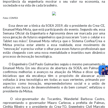
importância da engenharia mostrar o seu valor na economia, na
sociedade e na vida de cada brasileiro.
Fotos: CONFEA
Essa deve ser a tônica da SOEA 2019, diz o presidente do Crea-CE,
Emanuel Maia Mota, que está participando do evento. Segundo ele, essa
Semana Oficial da Engenharia e Agronomia deve ser marcada por uma
nova geração de futuros engenheiros que já nasceram “com o celular e o
Tablet nas mãos”. Emanuel Mota reforça que o Sistema Confea/Crea e
Mútua precisa estar atento a essa realidade, esse movimento de
“renovação” e precisa voltar o olhar para esses futuros profissionais que
estão chegando com uma nova mentalidade e inseridos num dinâmico
processo de inovação tecnológica.
O Engenheiro Civil Paulo Guimarães seguiu o mesmo pensamento de
Emanuel Mota. Em seu discurso de abertura da SOEA, em Palmas, ele
confirmou melhorias e avanços na atuação da Mútua e disse que “as
iniciativas que ela encabeça têm o propósito de alavancar ações
voltadas à área tecnológica em todas as suas vertentes, primando por
aspectos como inovação, empreendedorismo social e a união de
esforços em busca de desenvolvimento e do bem comum”, enfatizou o
presidente da Mútua.
O vice-governador do Tocantins, Wanderlei Barbosa Castro,
representando o governador Mauro Carlesse, a prefeita de Palmas,
Cinthia Ribeiro e o presidente do Crea-TO, Engenheiro Civil Marcelo