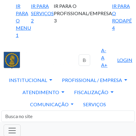
IR
IR PARA
IR PARA O
IR PARA
PARA
SERVIÇOS
PROFISSIONAL/EMPRESA
O
O
2
3
RODAPÉ
MENU
4
1
A-
A
LOGIN
A+
INSTITUCIONAL
PROFISSIONAL / EMPRESA
ATENDIMENTO
FISCALIZAÇÃO
COMUNICAÇÃO
SERVIÇOS