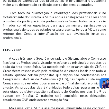
participação expressiva dos profissionais é fundamental e possibilita
maior grau de interação e reflexão acerca dos temas pautados.
Com foco na qualificação e valorização dos profissionais e no
fortalecimento do Sistema, a Mútua apoia as delegações dos Creas com
o custeio da participação de profissionais na Soea. Todos os anos são
firmados convênios específicos para que um número significativo de
profissionais de todos os estados esteja presente, tendo a Mútua como
retorno dos Creas a intensificação de sua divulgação junto aos
profissionais.
CEPs e CNP
A cada três ano, a Soea é encerrada e o Sistema abre o Congresso
Nacional de Profissionais, visando relacionar as principais propostas de
ação da área tecnológica. Na metodologia de organização do CNP, os
Creas ficam responsáveis pela realização de etapas locais por todo o
estado, quando colhem propostas que depois são condensadas nos
Congressos Estaduais de Profissionais (CEPs), nas capitais. Este ano, os
Congressos nos estados ocorreram entre o final de maio e o início de
agosto. As propostas das 27 unidades federativas passaram, então,
pela etapa de sistematização, realizada pelo Confea nos dias 8 e 9 de
agosto, em Brasília. O trabalho será concluído pelas delegações
estaduais no CNP, onde ocorre a votação final.
Mais uma vez a Mútua assume papel importante nesse contexto,