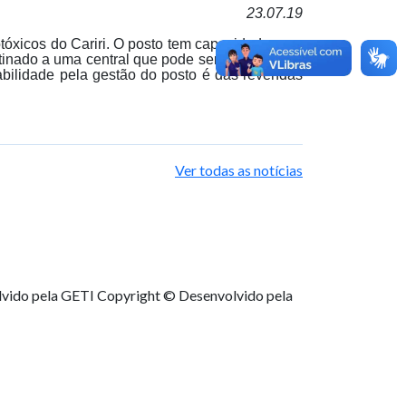
23.07.19
xicos do Cariri. O posto tem capacidade para
tinado a uma central que pode ser Mossoró/RN
abilidade pela gestão do posto é das revendas
Ver todas as notícias
lvido pela GETI
Copyright © Desenvolvido pela