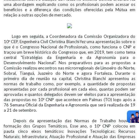
uma abordagem explicando como os profissionais podem acessar os
benefícios e a diferença das condições oferecidas pela Mútua em
relação a outras opções de mercado.
Logo em seguida, a Coordenadora da Comissão Organizadora do
10º CEP, Engenheira Civil Christina Bianchi fez uma apresentação sobre o
que é o Congresso Nacional de Profissionais, como funciona o CNP e
traçou um breve histórico do Congresso que, em 2019, tem como tema
central "Estratégias da Engenharia e da Agronomia para o
Desenvolvimento Nacional". Nos preparativos para as propostas a
Comissão realizou encontros nas microrregionais de Limoeiro do Norte,
Sobral, Tianguá, Juazeiro do Norte e agora Fortaleza. Durante o
primeiro dia de reunião na capital, Christina Bianchi apresentou as
normas de trabalho como, por exemplo, a quantidade de propostas
apresentadas por cada profissional em cada eixo, quantas podem ser
aprovadas e quantos delegados devem ser eleitos para a apresentação
das propostas no 10º CNP que acontece em Palmas (TO) logo após a
76 Semana Oficial da Engenharia e Agronomia que será realizada de 19
a 21 de setembro.
Depois da apresentação das Normas de Trabalho houve a
formação dos Grupos Temáticos. Esse ano, o 10º CNP colocou em
pauta cinco eixos temáticos: Inovações Tecnológicas; Recursos
Naturais; Infraestrutura; Atuação Profissional e Atuação das Empresas