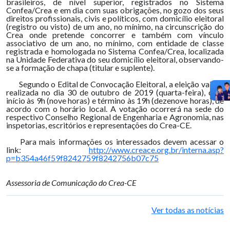
brasileiros, de nível superior, registrados no Sistema
Confea/Crea e em dia com suas obrigações, no gozo dos seus
direitos profissionais, civis e políticos, com domicílio eleitoral
(registro ou visto) de um ano, no mínimo, na circunscrição do
Crea onde pretende concorrer e também com vínculo
associativo de um ano, no mínimo, com entidade de classe
registrada e homologada no Sistema Confea/Crea, localizada
na Unidade Federativa do seu domicílio eleitoral, observando-
se a formação de chapa (titular e suplente).
Segundo o Edital de Convocação Eleitoral, a eleição vai ser
realizada no dia 30 de outubro de 2019 (quarta-feira), com
início às 9h (nove horas) e término às 19h (dezenove horas), de
acordo com o horário local. A votação ocorrerá na sede do
respectivo Conselho Regional de Engenharia e Agronomia, nas
inspetorias, escritórios e representações do Crea-CE.
Para mais informações os interessados devem acessar o
link:
http://www.creace.org.br/interna.asp?
p=b354a46f59f8242759f8242756b07c75
Assessoria de Comunicação do Crea-CE
Ver todas as notícias