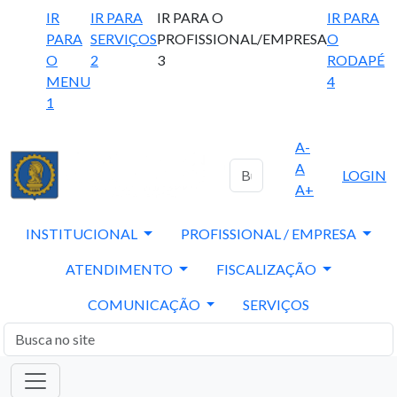
IR
IR PARA
IR PARA O
IR PARA
PARA
SERVIÇOS
PROFISSIONAL/EMPRESA
O
O
2
3
RODAPÉ
MENU
4
1
A-
A
LOGIN
A+
INSTITUCIONAL
PROFISSIONAL / EMPRESA
ATENDIMENTO
FISCALIZAÇÃO
COMUNICAÇÃO
SERVIÇOS