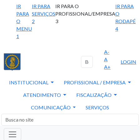
IR
IR PARA
IR PARA O
IR PARA
PARA
SERVIÇOS
PROFISSIONAL/EMPRESA
O
O
2
3
RODAPÉ
MENU
4
1
A-
A
LOGIN
A+
INSTITUCIONAL
PROFISSIONAL / EMPRESA
ATENDIMENTO
FISCALIZAÇÃO
COMUNICAÇÃO
SERVIÇOS