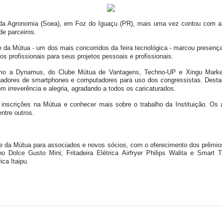
da Agronomia (Soea), em Foz do Iguaçu (PR), mais uma vez contou com a E
 de parceiros.
e da Mútua - um dos mais concorridos da feira tecnológica - marcou prese
s profissionais para seus projetos pessoais e profissionais.
omo a Dynamus, do Clube Mútua de Vantagens, Techno-UP e Xingu Marke
egadores de smartphones e computadores para uso dos congressistas. Destaq
m irreverência e alegria, agradando a todos os caricaturados.
s inscrições na Mútua e conhecer mais sobre o trabalho da Instituição. 
ntre outros.
nde da Mútua para associados e novos sócios, com o oferecimento dos prêmio
rno Dolce Gusto Mini; Fritadeira Elétrica Airfryer Philips Walita e Sm
ica Itaipu.