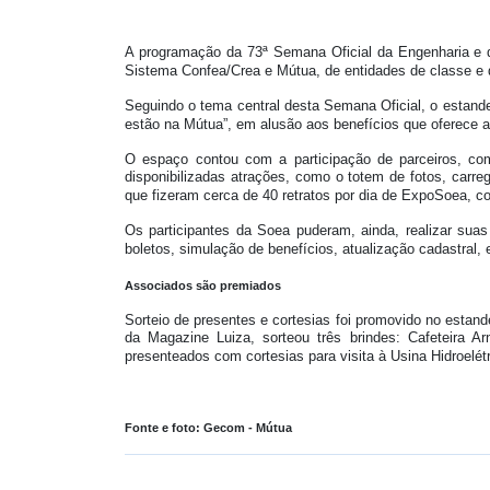
A programação da 73ª Semana Oficial da Engenharia e 
Sistema Confea/Crea e Mútua, de entidades de classe e
Seguindo o tema central desta Semana Oficial, o estand
estão na Mútua”, em alusão aos benefícios que oferece ao
O espaço contou com a participação de parceiros, c
disponibilizadas atrações, como o totem de fotos, carr
que fizeram cerca de 40 retratos por dia de ExpoSoea, co
Os participantes da Soea puderam, ainda, realizar sua
boletos, simulação de benefícios, atualização cadastral, e
Associados são premiados
Sorteio de presentes e cortesias foi promovido no esta
da Magazine Luiza, sorteou três brindes: Cafeteira A
presenteados com cortesias para visita à Usina Hidroelétr
Fonte e foto: Gecom - Mútua