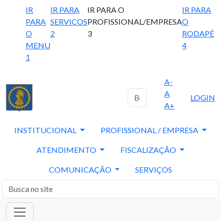
IR
IR PARA
IR PARA O
IR PARA
PARA
SERVIÇOS
PROFISSIONAL/EMPRESA
O
O
2
3
RODAPÉ
MENU
4
1
A-
A
LOGIN
A+
INSTITUCIONAL
PROFISSIONAL / EMPRESA
ATENDIMENTO
FISCALIZAÇÃO
COMUNICAÇÃO
SERVIÇOS