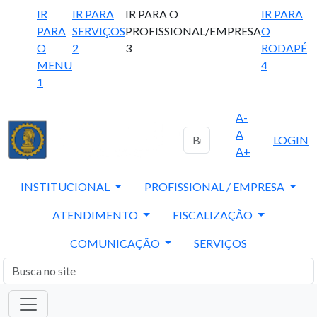
IR
IR PARA
IR PARA O
IR PARA
PARA
SERVIÇOS
PROFISSIONAL/EMPRESA
O
O
2
3
RODAPÉ
MENU
4
1
A-
A
LOGIN
A+
INSTITUCIONAL
PROFISSIONAL / EMPRESA
ATENDIMENTO
FISCALIZAÇÃO
COMUNICAÇÃO
SERVIÇOS