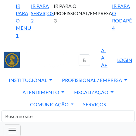
IR
IR PARA
IR PARA O
IR PARA
PARA
SERVIÇOS
PROFISSIONAL/EMPRESA
O
O
2
3
RODAPÉ
MENU
4
1
A-
A
LOGIN
A+
INSTITUCIONAL
PROFISSIONAL / EMPRESA
ATENDIMENTO
FISCALIZAÇÃO
COMUNICAÇÃO
SERVIÇOS