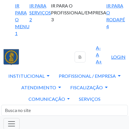
IR
IR PARA
IR PARA O
IR PARA
PARA
SERVIÇOS
PROFISSIONAL/EMPRESA
O
O
2
3
RODAPÉ
MENU
4
1
A-
A
LOGIN
A+
INSTITUCIONAL
PROFISSIONAL / EMPRESA
ATENDIMENTO
FISCALIZAÇÃO
COMUNICAÇÃO
SERVIÇOS